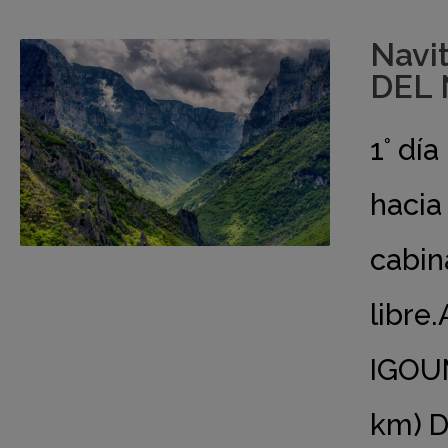
Navi
DEL 
1° dí
hacia
cabin
libre.
IGOU
km) D