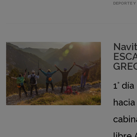
DEPORTE Y 
Navi
ESCA
GREC
1° dí
hacia
cabin
libre.