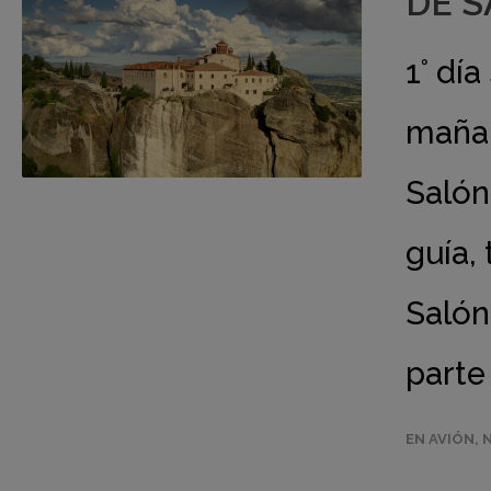
DE S
1° dí
mañan
Salón
guía, 
Salón
parte
EN AVIÓN
,