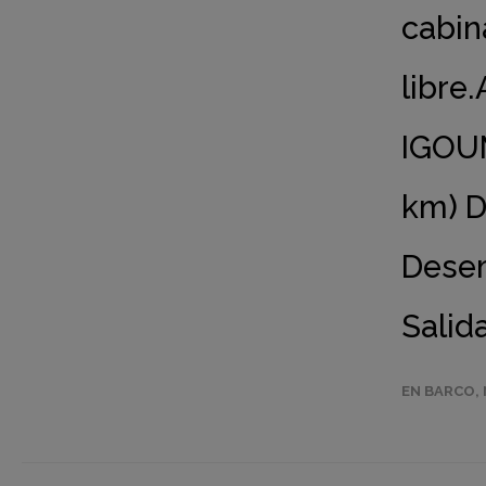
cabin
libre.
IGOU
km) D
Desem
Salid
EN BARCO
,