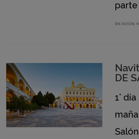
parte
EN AVIÓN
,
Navi
DE S
1° dí
mañan
Salón