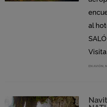
encue
al hot
SALÓN
Visit
EN AVIÓN
,
Navi