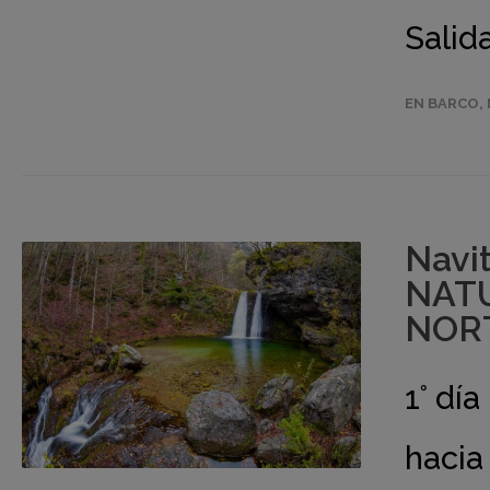
Salida
EN BARCO
,
Navi
NATU
NORT
1° dí
hacia