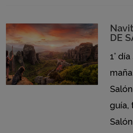
Navi
DE S
1° dí
mañan
Salón
guía, 
Salón