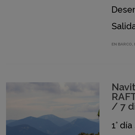
Desem
Salida
EN BARCO
,
Navi
RAFT
/ 7 d
1° dí