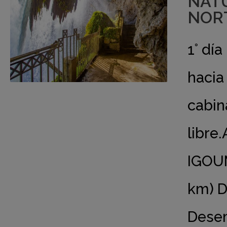
NATU
NORT
1° dí
hacia
cabin
libre.
IGOU
km) D
Desem