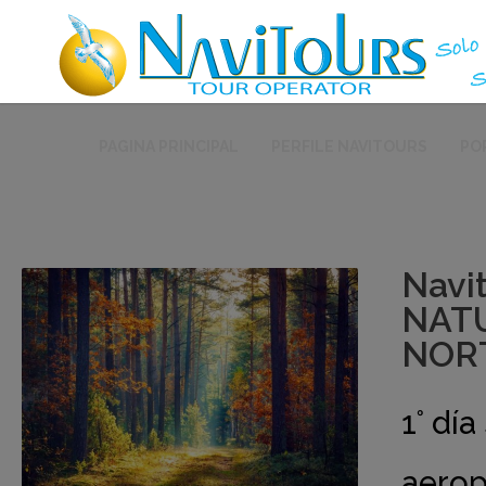
PAGINA PRINCIPAL
PERFILE NAVITOURS
PO
Navi
NATU
NORT
1° dí
aerop