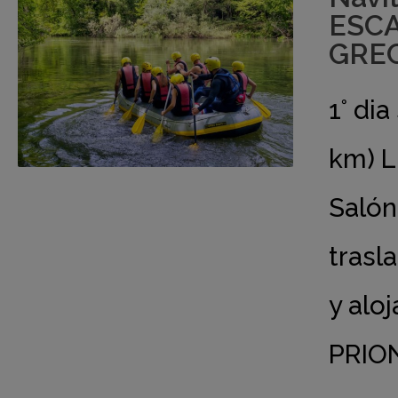
ESCA
GREC
1° di
km) L
Salón
trasla
y alo
PRION