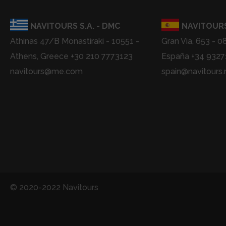
NAVITOURS S.A. - DMC
NAVITOURS
Athinas 47/B Monastiraki - 10551 -
Gran Via, 653 - 0
Athens, Greece +30 210 7773123
España +34 932
navitours@me.com
spain@navitours.
© 2020-2022 Navitours