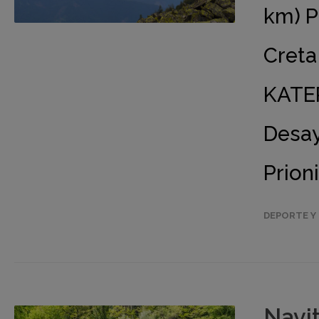
km) P
Creta 
KATER
Desay
Prioni
DEPORTE Y 
Navi