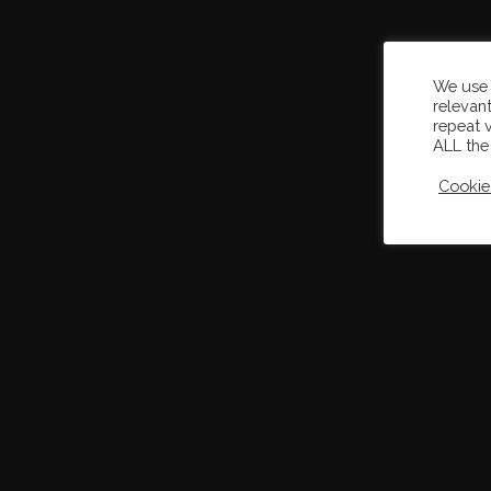
We use 
relevan
repeat v
ALL the
Cookie