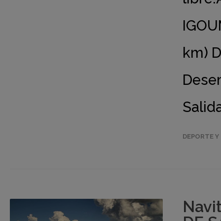
IGOU
km) D
Desem
Salid
DEPORTE Y 
Navi