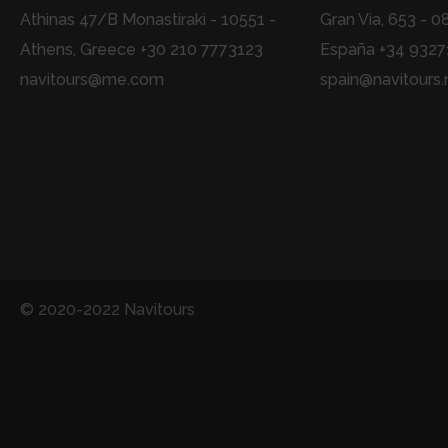
Athinas 47/B Monastiraki - 10551 -
Gran Via, 653 - 0
Athens, Greece +30 210 7773123
España +34 932
navitours@me.com
spain@navitours.
© 2020-2022 Navitours