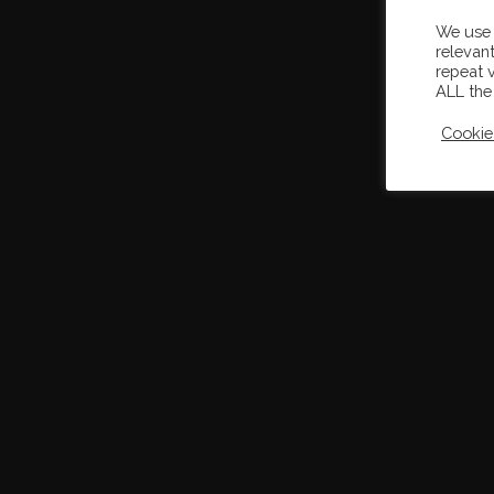
We use 
relevan
repeat v
ALL the
Cookie