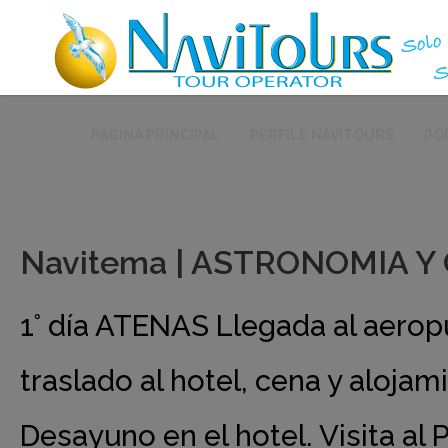
PAGINA PRINCIPAL
PERFILE NAVITOURS
PO
Navitema | ASTRONOMIA Y 
1° día ATENAS Llegada al aerop
traslado al hotel, cena y aloja
Desayuno en el hotel. Visita al 