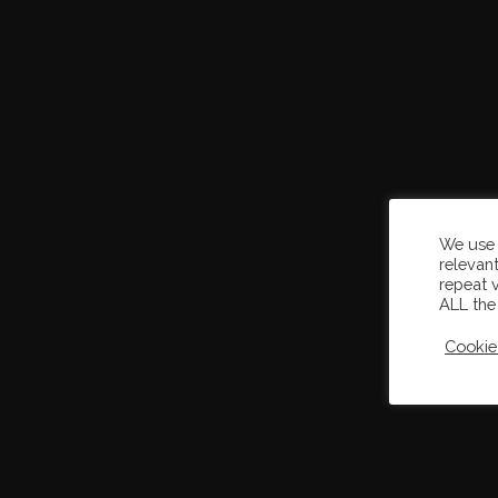
We use 
relevan
repeat v
ALL the
Cookie