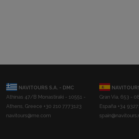
NAVITOURS S.A. - DMC
NAVITOURS
Athinas 47/B Monastiraki - 10551 -
Gran Via, 653 - 0
Athens, Greece +30 210 7773123
España +34 932
navitours@me.com
spain@navitours.