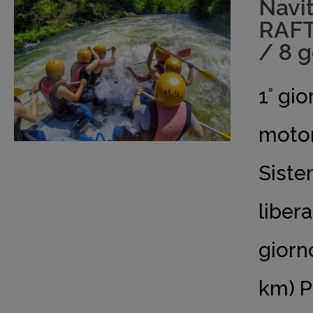
Navi
RAF
/ 8 
1° gi
moton
Siste
liber
giorn
km) P