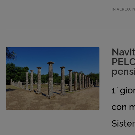
IN AEREO
,
N
Navi
PELO
pens
1° g
con m
Siste