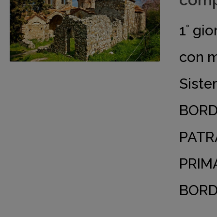
comp
1° g
con m
Siste
BORDO
PATRA
PRIM
BORDO