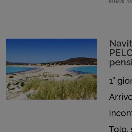
IN NAVE
,
NA
Navi
PELO
pens
1° gi
Arrivo
incon
Tolo, 