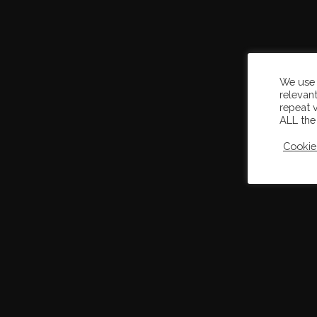
We use 
relevan
repeat v
ALL the
Cookie