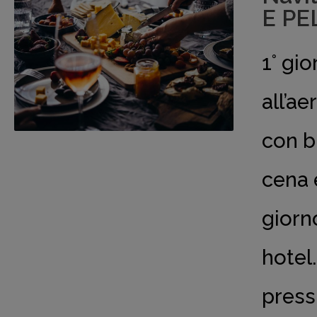
E PE
1° gi
all’a
con b
cena 
giorn
hotel.
press