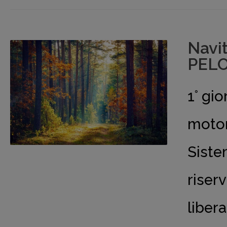
Navi
PELO
1° gi
moton
Siste
riser
liber