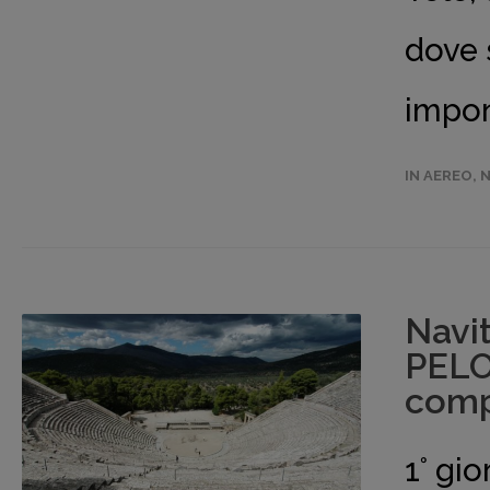
dove 
impon
IN AEREO
,
N
Navi
PELO
comp
1° gi