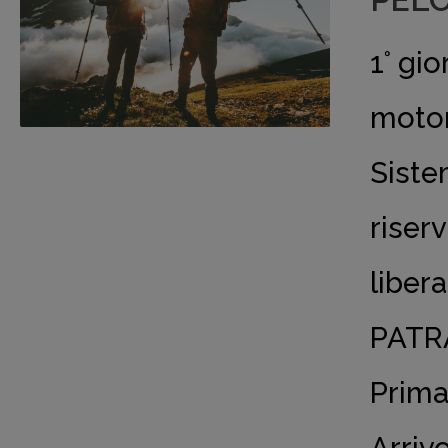
PELO
1° gi
moton
Siste
riser
liber
PATR
Prima