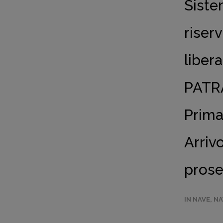
Siste
riser
liber
PATRA
Prima
Arriv
pros
IN NAVE
,
NA