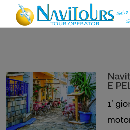
Navi
E PE
1° gi
moton