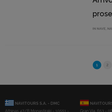
Arriv
pros
IN NAVE
,
NA
1
2
NAVITOURS S.A. - DMC
NAVITOURS
Athinas 47/B Monastiraki - 10551 -
Gran Via, 653 - 0