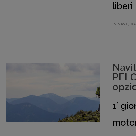
liberi
IN NAVE
,
NA
Navi
PELO
opzi
1° gi
moton