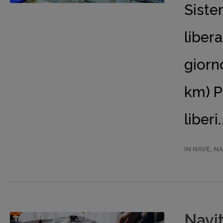
Siste
liber
giorn
km) P
liberi
IN NAVE
,
NA
Navi