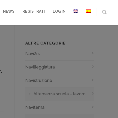
NEWS
REGISTRATI
LOG IN
ALTRE CATEGORIE
Navi2rs
Navilleggiatura
A
Navistruzione
Alternanza scuola – lavoro
Navitema