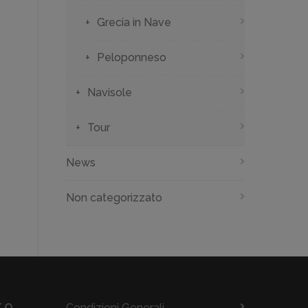
Grecia in Nave
Peloponneso
Navisole
Tour
News
Non categorizzato
.O.
Condizioni Generali