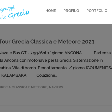
HOME
PROFILO
PORTFOLIO
Tour Grecia Classica e Meteore 2023
Nave e Bus GT - 7gg/6nt 1° giorno ANCONA Partenza
da Ancona con motonave per la Grecia. Sistemazione in
cabina. Vita di bordo. Pernottamento. 2° giorno IGOUMENITS
- KALAMBAKA Colazione…
GRECIA CLASSICA E METEORE
,
NAVI2RS