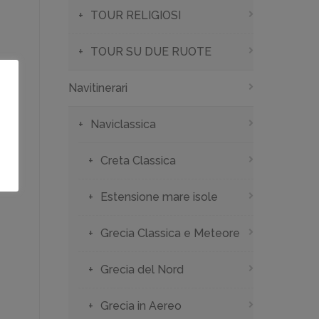
TOUR RELIGIOSI
TOUR SU DUE RUOTE
Navitinerari
Naviclassica
Creta Classica
Estensione mare isole
Grecia Classica e Meteore
Grecia del Nord
Grecia in Aereo