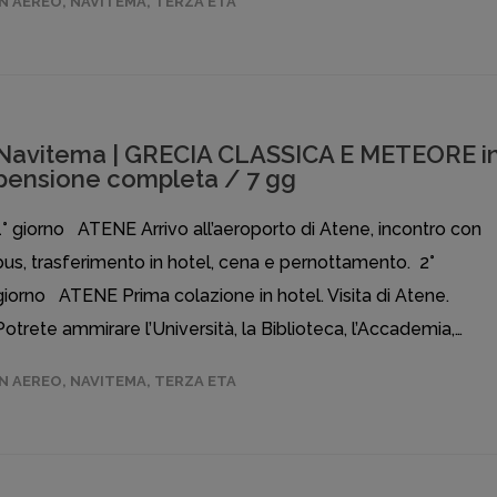
IN AEREO
,
NAVITEMA
,
TERZA ETA
Navitema | GRECIA CLASSICA E METEORE i
pensione completa / 7 gg
1° giorno ATENE Arrivo all’aeroporto di Atene, incontro con
bus, trasferimento in hotel, cena e pernottamento. 2°
giorno ATENE Prima colazione in hotel. Visita di Atene.
Potrete ammirare l’Università, la Biblioteca, l’Accademia,…
IN AEREO
,
NAVITEMA
,
TERZA ETA