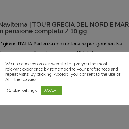
Navitema | TOUR GRECIA DEL NORD E MA
in pensione completa / 10 gg
1° giorno ITALIA Partenza con motonave per Igoumenitsa.
Sistemazione nelle cabine riservate. CENA A
BORDO.Pernottamento. 2° giorno IGOUMENITSA -
We use cookies on our website to give you the most
relevant experience by remembering your preferences and
KALAMBAKA (180 km) PRIMA COLAZIONE A BORDO. Sbarc
repeat visits. By clicking “Accept”, you consent to the use of
ad Igoumenitsa. Partenza…
ALL the cookies.
Cookie settings
ACCEPT
IN NAVE
,
NAVITEMA
,
TERZA ETA