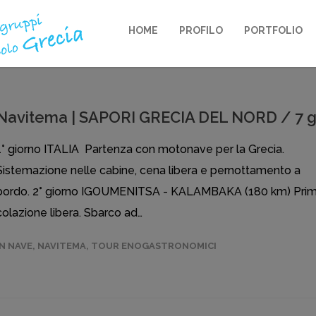
HOME
PROFILO
PORTFOLIO
Navitema | SAPORI GRECIA DEL NORD / 7 
1° giorno ITALIA Partenza con motonave per la Grecia.
Sistemazione nelle cabine, cena libera e pernottamento a
bordo. 2° giorno IGOUMENITSA - KALAMBAKA (180 km) Pri
colazione libera. Sbarco ad…
IN NAVE
,
NAVITEMA
,
TOUR ENOGASTRONOMICI