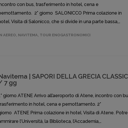
incontro con bus, trasferimento in hotel, cena e
pernottamento. 2° giorno SALONICCO Prima colazione in
hotel. Visita di Salonicco, che si divide in una parte bassa,…
IN AEREO
,
NAVITEMA
,
TOUR ENOGASTRONOMICI
Navitema | SAPORI DELLA GRECIA CLASSI
/ 7 gg
1° giorno ATENE Arrivo all’aeroporto di Atene, incontro con bu
trasferimento in hotel, cena e pernottamento. 2°
giorno ATENE Prima colazione in hotel. Visita di Atene. Potr
ammirare l’Università, la Biblioteca, l’Accademia,…