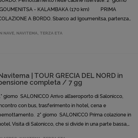
BORDO. Pernottamento nelle cabine riservate. 2° giorno
IGOUMENITSA - KALAMBAKA (170 km) PRIMA
COLAZIONE A BORDO. Sbarco ad Igoumenitsa, partenza…
IN NAVE
,
NAVITEMA
,
TERZA ETA
Navitema | TOUR GRECIA DEL NORD in
pensione completa / 7 gg
1° giorno SALONICCO Arrivo all’aeroporto di Salonicco,
incontro con bus, trasferimento in hotel, cena e
pernottamento. 2° giorno SALONICCO Prima colazione in
hotel. Visita di Salonicco, che si divide in una parte bassa,…