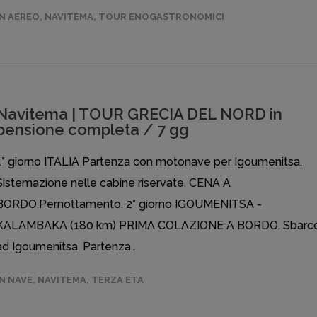
IN AEREO
,
NAVITEMA
,
TOUR ENOGASTRONOMICI
Navitema | TOUR GRECIA DEL NORD in
pensione completa / 7 gg
1° giorno ITALIA Partenza con motonave per Igoumenitsa.
Sistemazione nelle cabine riservate. CENA A
BORDO.Pernottamento. 2° giorno IGOUMENITSA -
KALAMBAKA (180 km) PRIMA COLAZIONE A BORDO. Sbarc
ad Igoumenitsa. Partenza…
IN NAVE
,
NAVITEMA
,
TERZA ETA