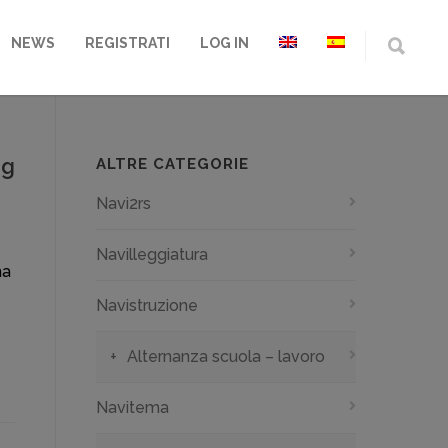
NEWS
REGISTRATI
LOG IN
gg
ALTRE CATEGORIE
Navi2rs
Navilleggiatura
ma
Navistruzione
Alternanza scuola – lavoro
Navitema