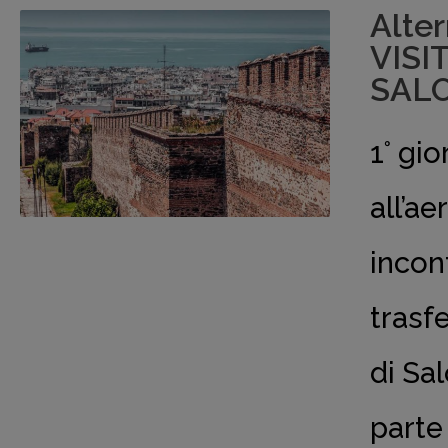
Alte
VISI
SALO
1° gi
all’ae
incon
trasfe
di Sal
parte