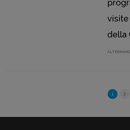
progr
visite
della
ALTERNANZ
1
2