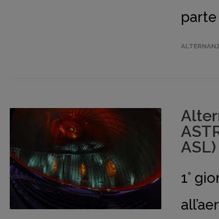
parte 
ALTERNANZ
Alte
ASTR
ASL)
1° gi
all’a