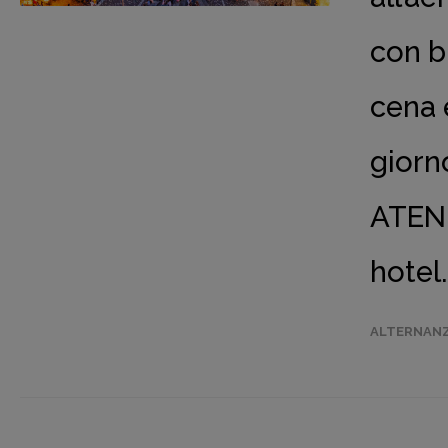
con b
cena 
gior
ATENE
hotel
ALTERNANZ