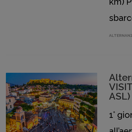
km) P
sbarc
ALTERNANZ
Alte
VISI
ASL)
1° gi
all’a