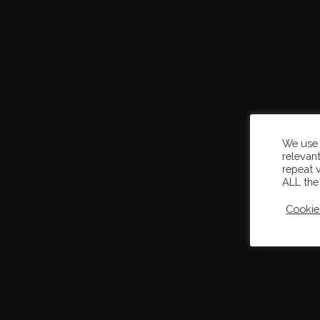
We use 
relevan
repeat v
ALL the
Cookie