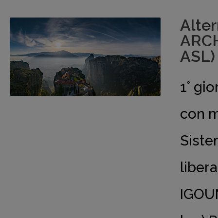
Alte
ARCH
ASL)
1° g
con m
Siste
liber
IGOU