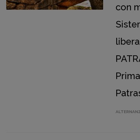
con m
Siste
liber
PATR
Prima
Patra
ALTERNANZ