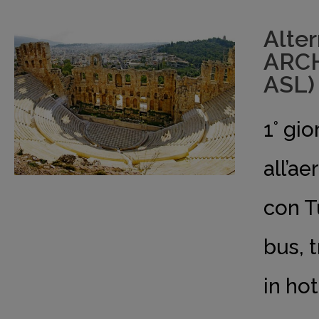
Alte
ARCH
ASL)
1° gi
all’a
con T
bus, t
in hot