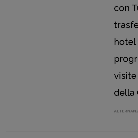
con T
trasfe
hotel 
progr
visite
della
ALTERNANZ