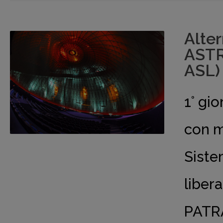
Alte
ASTR
ASL)
1° g
con m
Siste
liber
PATR