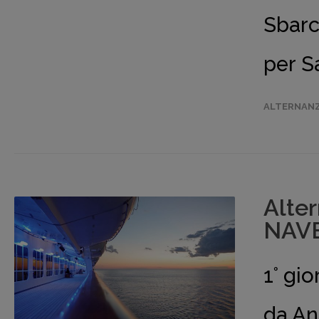
Sbarc
per S
ALTERNANZ
Alte
NAVE 
1° g
da An