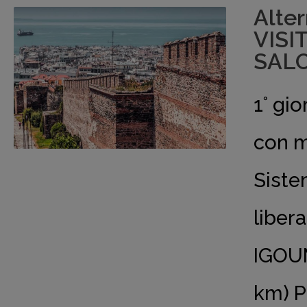
Alte
VISI
SALO
1° g
con m
Siste
liber
IGOU
km) P