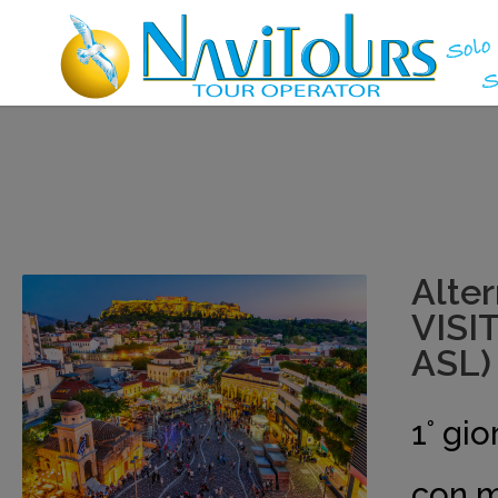
Alte
VISI
ASL)
1° g
con m