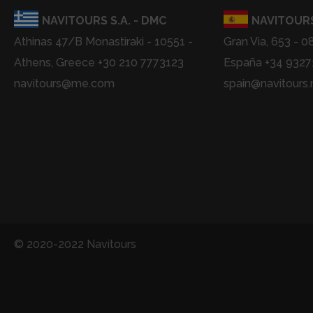
NAVITOURS S.A. - DMC
NAVITOURS
Athinas 47/B Monastiraki - 10551 -
Gran Via, 653 - 0
Athens, Greece +30 210 7773123
España +34 932
navitours@me.com
spain@navitours.
© 2020-2022 Navitours