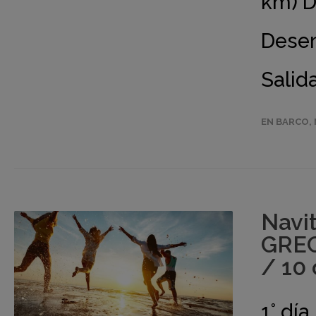
km) D
Desem
Salida
EN BARCO
,
Navi
GREC
/ 10 
1° dí