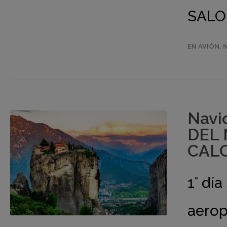
SALON
EN AVIÓN
,
Navi
DEL 
CALC
1° dí
aerop