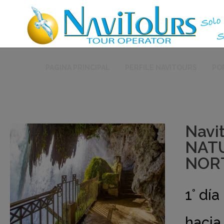
PAGINA PRINCIPAL
PERFILE NAVITOURS
PO
Navi
NATU
NORT
1° dí
hacia