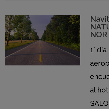
Navi
NATU
NORTE
1° dí
aerop
encue
al hot
SALO