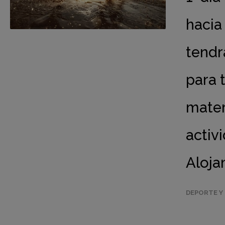
hacia
tendr
para t
mater
activ
Aloja
DEPORTE Y 