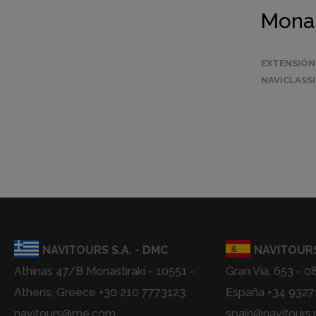
Monas
EXTENSIÓN
NAVICLASS
NAVITOURS S.A. - DMC
NAVITOURS
Athinas 47/B Monastiraki - 10551 -
Gran Via, 653 - 0
Athens, Greece +30 210 7773123
España +34 932
navitours@me.com
spain@navitours.