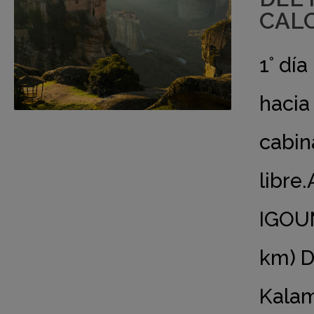
CALC
1° dí
hacia
cabin
libre.
IGOU
km) D
Kalam