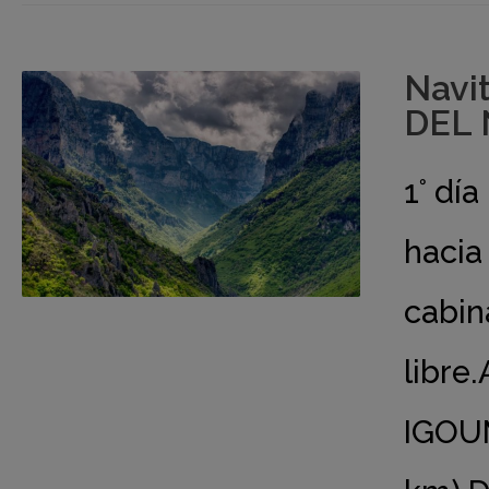
Navi
DEL 
1° dí
hacia
cabin
libre.
IGOU