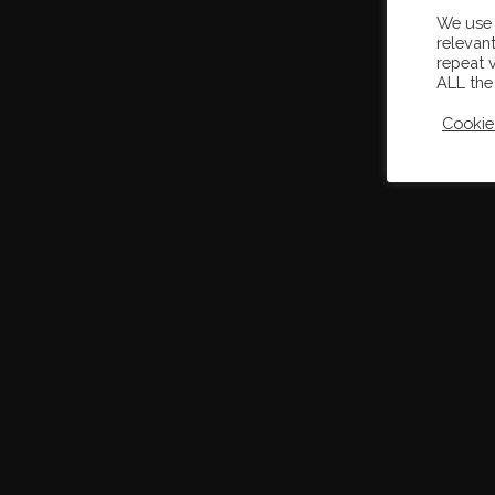
We use 
relevan
repeat v
ALL the
Cookie