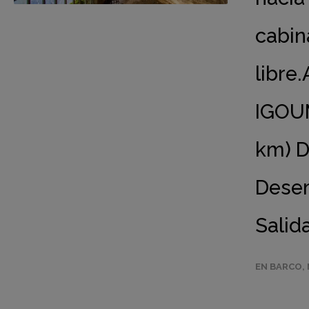
cabin
libre.
IGOU
km) D
Desem
Salida
EN BARCO
,