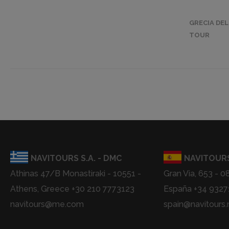
GRECIA DE
TOUR
NAVITOURS S.A. - DMC
NAVITOURS
Athinas 47/B Monastiraki - 10551 -
Gran Via, 653 - 0
Athens, Greece +30 210 7773123
España +34 932
navitours@me.com
spain@navitours.