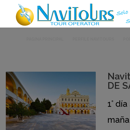
PAGINA PRINCIPAL
PERFILE NAVITOURS
PO
Navi
DE S
1° dí
mañan