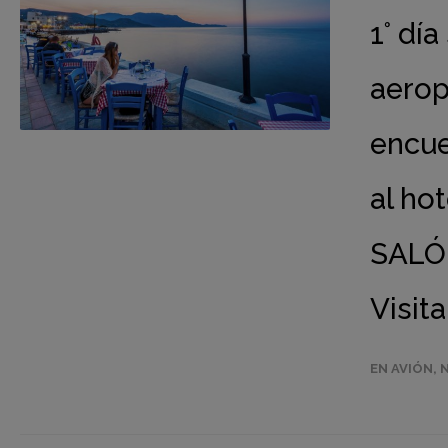
1° dí
aerop
encue
al hot
SALÓN
Visit
EN AVIÓN
,