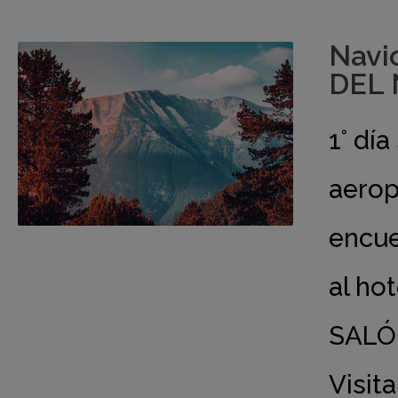
Navi
DEL 
1° dí
aerop
encue
al hot
SALÓN
Visit