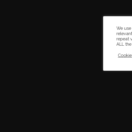
We use 
relevan
repeat v
ALL the
Cookie