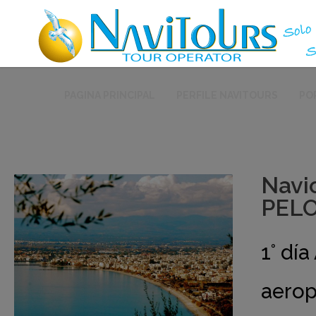
PAGINA PRINCIPAL
PERFILE NAVITOURS
PO
Navi
PELO
1° dí
aerop