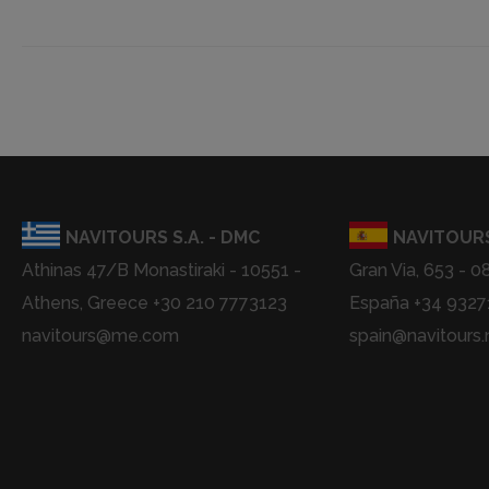
NAVITOURS S.A. - DMC
NAVITOURS
Athinas 47/B Monastiraki - 10551 -
Gran Via, 653 - 0
Athens, Greece +30 210 7773123
España +34 932
navitours@me.com
spain@navitours.