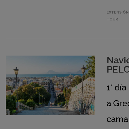
EXTENSIÓN
TOUR
Navi
PELO
1° dí
a Gre
camar