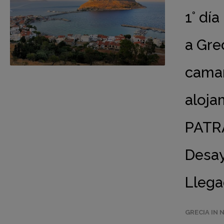
1° dí
a Gre
camar
aloja
PATRA
Desay
Llega
GRECIA IN 