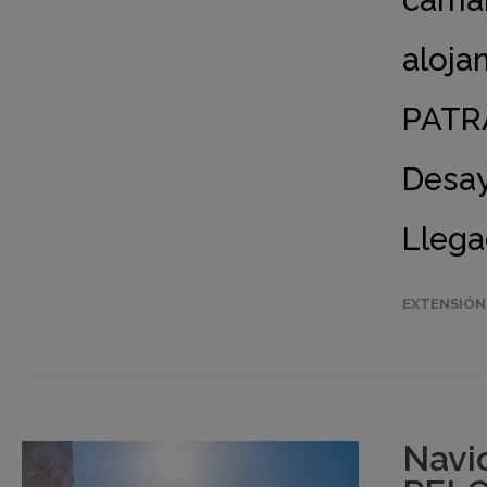
camar
aloja
PATRA
Desay
Llega
EXTENSIÓN
Navi