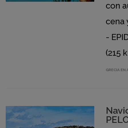
con a
cena 
- EP
(215 
GRECIA EN 
Navi
PELO