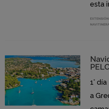
esta 
EXTENSIÓN
NAVITINER
Navi
PELO
1° dí
a Gre