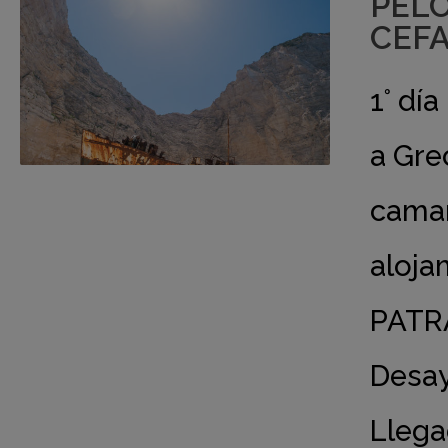
PELO
CEFA
1° dí
a Gre
camar
aloja
PATR
Desay
Llega