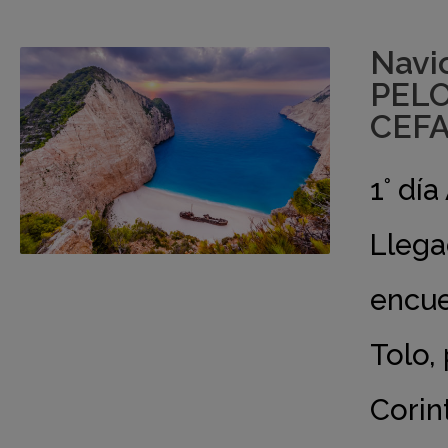
Navi
PELO
CEFA
1° dí
Llega
encue
Tolo,
Corin