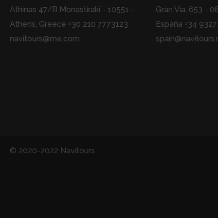
Athinas 47/B Monastiraki - 10551 -
Gran Via, 653 - 0
Athens, Greece +30 210 7773123
España +34 932
navitours@me.com
spain@navitours.
© 2020-2022 Navitours