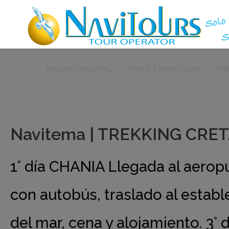
PAGINA PRINCIPAL
PERFILE NAVITOURS
PO
Navitema | TREKKING CRET
1° día CHANIA Llegada al aerop
con autobús, traslado al establ
del mar, cena y alojamiento. 3°