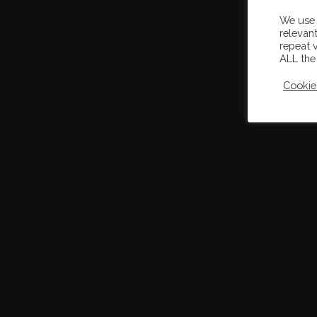
We use 
relevan
repeat v
ALL the
Cookie