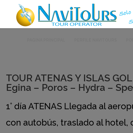
PAGINA PRINCIPAL
PERFILE NAVITOURS
PO
TOUR ATENAS Y ISLAS GOL
Egina – Poros – Hydra – Spe
1° día ATENAS Llegada al aerop
con autobús, traslado al hotel, 