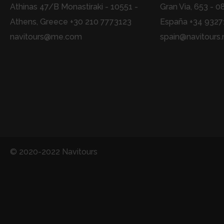
Athinas 47/B Monastiraki - 10551 -
Gran Via, 653 - 0
Athens, Greece +30 210 7773123
España +34 932
navitours@me.com
spain@navitours.
© 2020-2022 Navitours