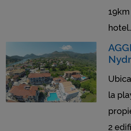
19km 
hotel
AGG
Nydr
Ubica
la pl
propi
2 edif