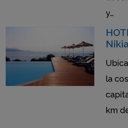
y…
HOTE
Niki
Ubicac
la cos
capita
km de