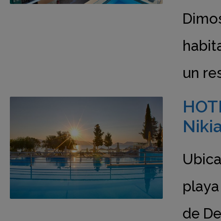
Dimos
habit
un re
HOTE
Niki
Ubica
playa
de De