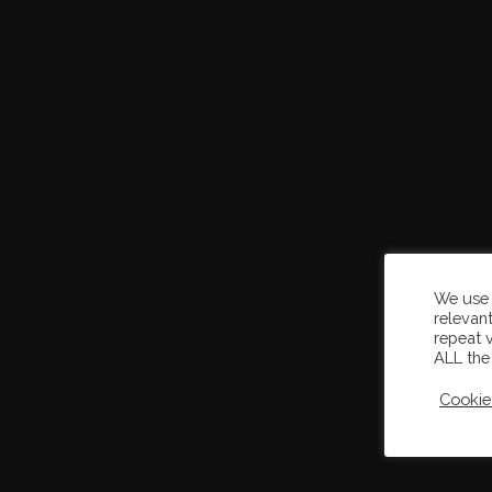
We use 
relevan
repeat v
ALL the
Cookie