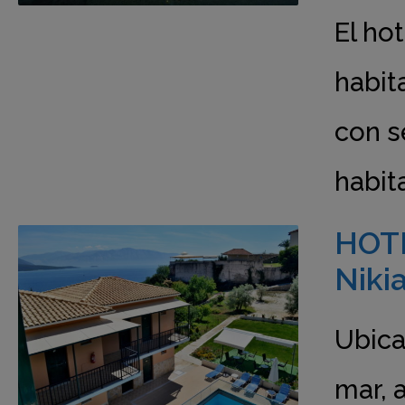
El ho
habita
con s
habit
HOTE
Niki
Ubica
mar, 