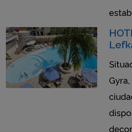
estab
HOTE
Lefk
Situa
Gyra,
ciuda
dispo
decor