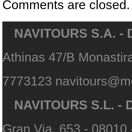
Comments are closed.
NAVITOURS S.A. -
Athinas 47/B Monastir
7773123 navitours@m
NAVITOURS S.L. -
Gran Via, 653 - 08010