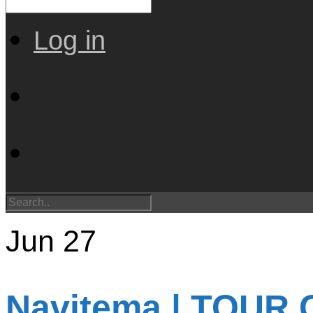
Log in
Jun
27
Navitema | TOUR