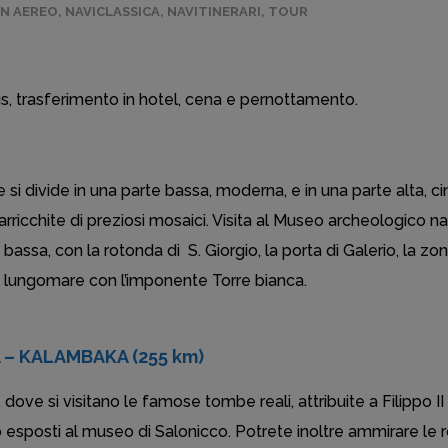
IN AEREO
,
NAVICLASSICA
,
NAVITINERARI
,
TOUR
bus, trasferimento in hotel, cena e pernottamento.
e si divide in una parte bassa, moderna, e in una parte alta, ci
rricchite di preziosi mosaici. Visita al Museo archeologico na
assa, con la rotonda di S. Giorgio, la porta di Galerio, la z
, il lungomare con l’imponente Torre bianca.
A – KALAMBAKA (255 km)
, dove si visitano le famose tombe reali, attribuite a Filippo II
sposti al museo di Salonicco. Potrete inoltre ammirare le rovi