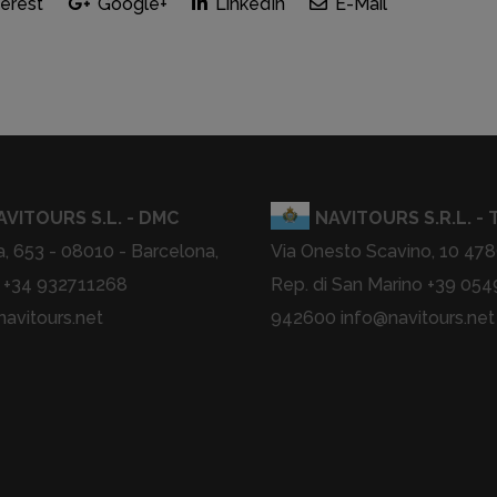
erest
Google+
LinkedIn
E-Mail
AVITOURS S.L. - DMC
NAVITOURS S.R.L. - T
a, 653 - 08010 - Barcelona,
Via Onesto Scavino, 10 478
 +34 932711268
Rep. di San Marino +39 054
avitours.net
942600 info@navitours.net