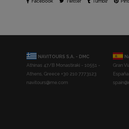
Facebook
Twitter
Tumblr
Pint
NAVITOURS S.A. - DMC
N
Athinas 47/B Monastiraki - 10551 -
Gran Vi
Athens, Greece +30 210 7773123
España
navitours@me.com
spain@n