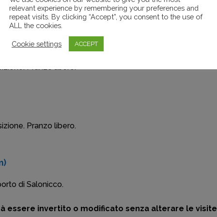
relevant experience by remembering your preferences and
ia; la cittadella bizantina con i suoi bastioni; le torri; le prig
repeat visits. By clicking “Accept”, you consent to the use of
e pernottamento in hotel.
ALL the cookies.
Cookie settings
ACCEPT
sizione. Pranzo libero.
sizione. Pranzo libero.
m)
porto di Salonicco.
 essere invertito o modificato senza alterare le visite