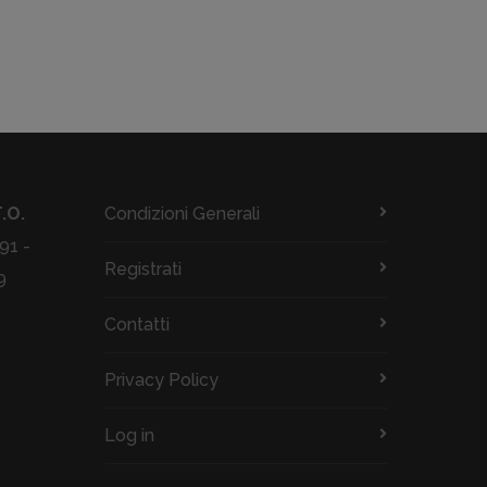
.O.
Condizioni Generali
91 -
Registrati
9
Contatti
Privacy Policy
Log in