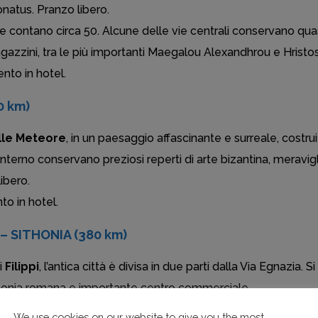
atus. Pranzo libero.
, se contano circa 50. Alcune delle vie centrali conservano qu
zzini, tra le più importanti Maegalou Alexandhrou e Hristos 
to in hotel.
0 km)
lle Meteore
, in un paesaggio affascinante e surreale, costrui
’interno conservano preziosi reperti di arte bizantina, meravig
ibero.
o in hotel.
 – SITHONIA (380 km)
i
Filippi
, l’antica città è divisa in due parti dalla Via Egnazia. 
 colonia romana e importante centro commerciale.
a Grecia. In questa città, dal passato turco, possiamo ammirar
We use cookies on our website to give you the most