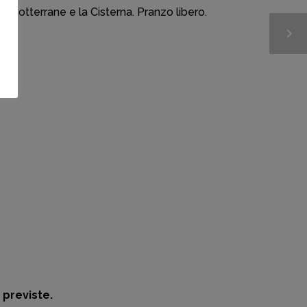
ioni sotterrane e la Cisterna. Pranzo libero.
 previste.