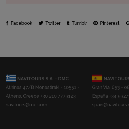
Facebook
Twitter
Tumblr
Pinterest
NAVITOURS S.A. - DMC
NAVITOURS
Athinas 47/B Monastiraki - 10551 -
Gran Via, 653 - 0
Athens, Greece +30 210 7773123
España +34 932
navitours@me.com
spain@navitours.