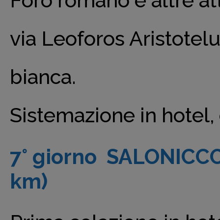
Foro romano e altre att
via Leoforos Aristotel
bianca.
Sistemazione in hotel
7° giorno SALONICC
km)