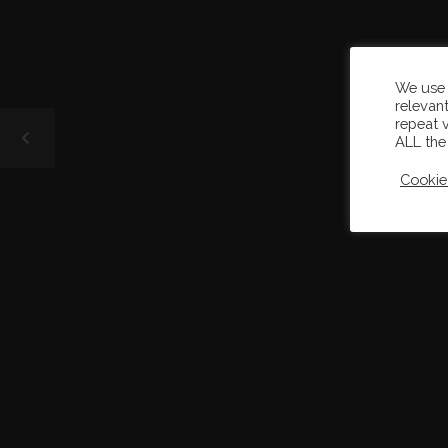
We use 
relevan
repeat v
ALL the
Cookie