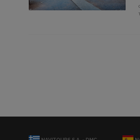
NAVITOURS S.A. - DMC
N