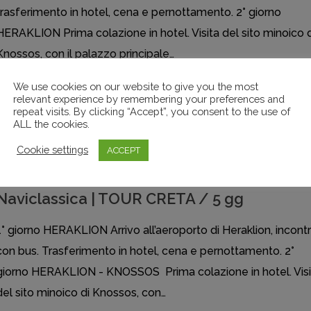
trasferimento in hotel, cena e pernottamento. 2° giorno
HERAKLION Prima colazione in hotel. Visita del sito minoico d
Knossos, con il palazzo principale…
We use cookies on our website to give you the most
CRETA CLASSICA
,
GRECIA IN AEREO
,
NAVICLASSICA
,
NAVITINERARI
,
relevant experience by remembering your preferences and
TOUR
repeat visits. By clicking “Accept”, you consent to the use of
ALL the cookies.
Cookie settings
ACCEPT
Naviclassica | TOUR CRETA / 5 gg
1° giorno HERAKLION Arrivo all’aeroporto di Heraklion, incont
con bus. Trasferimento in hotel, cena e pernottamento. 2°
giorno HERAKLION - KNOSSOS Prima colazione in hotel. Visi
del sito minoico di Knossos, con…