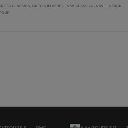
CRETA CLASSICA
,
GRECIA IN AEREO
,
NAVICLASSICA
,
NAVITINERARI
,
TOUR
AVITOURS S.L. - DMC
NAVITOURS S.R.L. - T