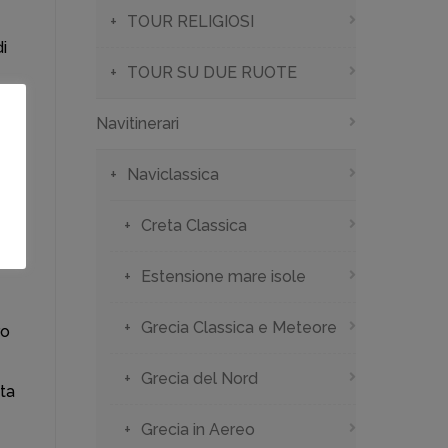
TOUR RELIGIOSI
i
TOUR SU DUE RUOTE
Navitinerari
Naviclassica
Creta Classica
Estensione mare isole
Grecia Classica e Meteore
ro
Grecia del Nord
ta
Grecia in Aereo