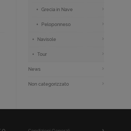
Grecia in Nave
Peloponneso
Navisole
Tour
News
Non categorizzato
.O.
Condizioni Generali