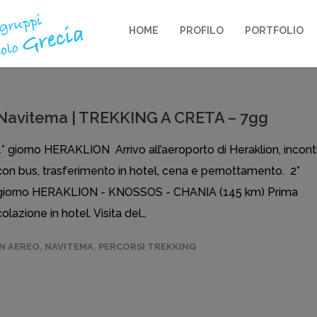
HOME
PROFILO
PORTFOLIO
Navitema | TREKKING A CRETA – 7gg
1° giorno HERAKLION Arrivo all’aeroporto di Heraklion, incont
con bus, trasferimento in hotel, cena e pernottamento. 2°
giorno HERAKLION - KNOSSOS - CHANIA (145 km) Prima
colazione in hotel. Visita del…
IN AEREO
,
NAVITEMA
,
PERCORSI TREKKING