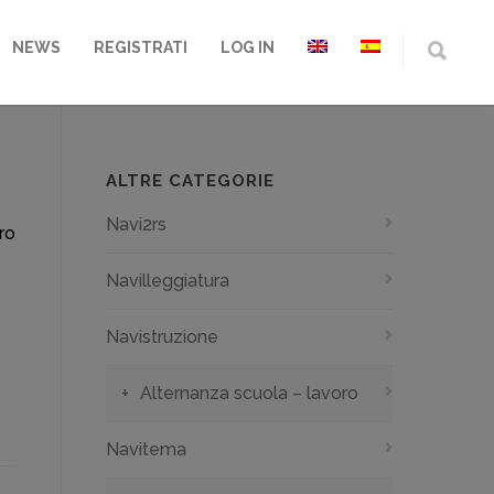
NEWS
REGISTRATI
LOG IN
ALTRE CATEGORIE
Navi2rs
ro
Navilleggiatura
Navistruzione
Alternanza scuola – lavoro
Navitema