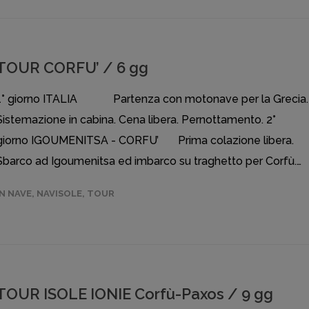
TOUR CORFU’ / 6 gg
1° giorno ITALIA Partenza con motonave per la Grecia.
Sistemazione in cabina. Cena libera. Pernottamento. 2°
giorno IGOUMENITSA - CORFU’ Prima colazione libera.
Sbarco ad Igoumenitsa ed imbarco su traghetto per Corfù.…
IN NAVE
,
NAVISOLE
,
TOUR
TOUR ISOLE IONIE Corfù-Paxos / 9 gg