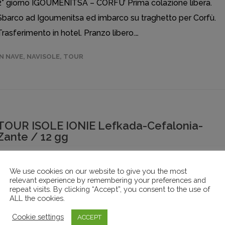
2° giorno IGOUMENITSA – CORFU’ Prima colazione libera.
Sbarco ad Igoumenitsa ed imbarco su traghetto per Corfù.
Trasferimento in hotel. Pranzo libero.…
IN NAVE
,
NAVISOLE
,
TOUR
TOUR ISOLE IONIE Lefkada-Cefalonia-
Zante / 12 gg
1° giorno ITALIA Partenza con motonave per la Grecia
We use cookies on our website to give you the most
Sistemazione in cabina. Cena libera. Pernottamento.
relevant experience by remembering your preferences and
repeat visits. By clicking “Accept”, you consent to the use of
2° giorno PATRASSO – LEFKADA Prima colazione e pranzo
ALL the cookies.
liberi. Sbarco a Patrasso e trasferimento ad Lefkada. Cena e
Cookie settings
ACCEPT
pernottamento in hotel.…