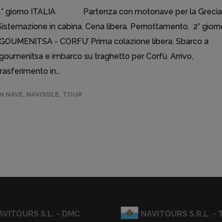
1° giorno ITALIA Partenza con motonave per la Grecia
Sistemazione in cabina. Cena libera. Pernottamento. 2° giorn
IGOUMENITSA - CORFU’ Prima colazione libera. Sbarco a
Igoumenitsa e imbarco su traghetto per Corfù. Arrivo,
trasferimento in…
IN NAVE
,
NAVISOLE
,
TOUR
AVITOURS S.L. - DMC
NAVITOURS S.R.L. - T