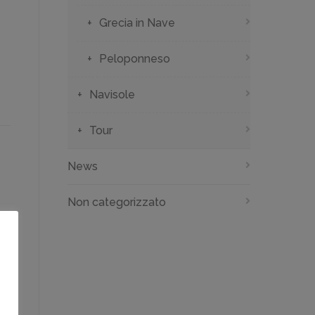
Grecia in Nave
Peloponneso
Navisole
Tour
News
Non categorizzato
.