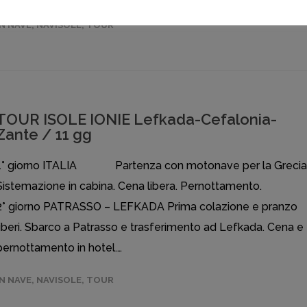
IN NAVE
,
NAVISOLE
,
TOUR
TOUR ISOLE IONIE Lefkada-Cefalonia-
Zante / 11 gg
1° giorno ITALIA Partenza con motonave per la Grecia
Sistemazione in cabina. Cena libera. Pernottamento.
2° giorno PATRASSO – LEFKADA Prima colazione e pranzo
liberi. Sbarco a Patrasso e trasferimento ad Lefkada. Cena e
pernottamento in hotel.…
IN NAVE
,
NAVISOLE
,
TOUR