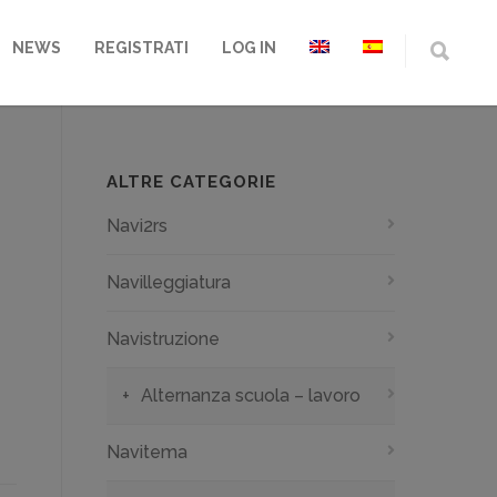
NEWS
REGISTRATI
LOG IN
ALTRE CATEGORIE
Navi2rs
Navilleggiatura
Navistruzione
Alternanza scuola – lavoro
Navitema