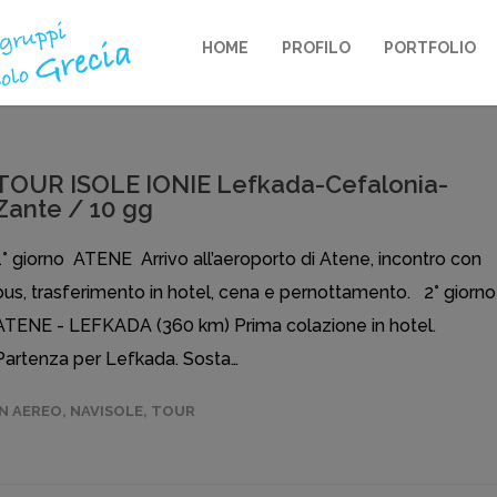
HOME
PROFILO
PORTFOLIO
TOUR ISOLE IONIE Lefkada-Cefalonia-
Zante / 10 gg
1° giorno ATENE Arrivo all’aeroporto di Atene, incontro con
bus, trasferimento in hotel, cena e pernottamento. 2° giorno
ATENE - LEFKADA (360 km) Prima colazione in hotel.
Partenza per Lefkada. Sosta…
IN AEREO
,
NAVISOLE
,
TOUR