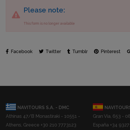
Please note:
This form is no longer available
Facebook
Twitter
Tumblr
Pinterest
NAVITOURS S.A. - DMC
NAVITOURS
Athinas 47/B Monastiraki - 10551 -
Gran Via, 653 - 0
Athens, Greece +30 210 7773123
España +34 932