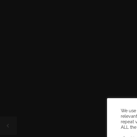
We use 
relevan
repeat v
ALL the