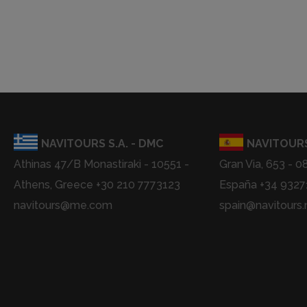
NAVITOURS S.A. - DMC
NAVITOURS
Athinas 47/B Monastiraki - 10551 -
Gran Via, 653 - 0
Athens, Greece +30 210 7773123
España +34 932
navitours@me.com
spain@navitours.