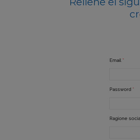
Rellene el sig
cr
Email
*
Password
*
Ragione soci