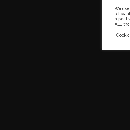
We use 
relevan
repeat v
ALL the
Cookie