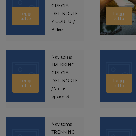
GRECIA
DEL NORTE
Leggi
Leggi
tutto
tutto
Y CORFU’ /
9 días
Navitema |
TREKKING
GRECIA
DEL NORTE
Leggi
Leggi
tutto
tutto
/ 7 días |
opción 3
Navitema |
TREKKING