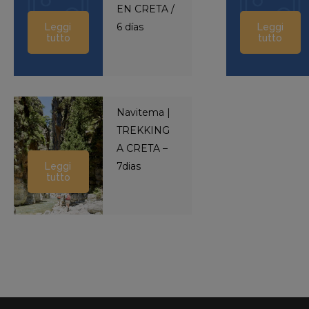
EN CRETA /
6 días
Leggi
Leggi
tutto
tutto
Navitema |
TREKKING
A CRETA –
7dias
Leggi
tutto