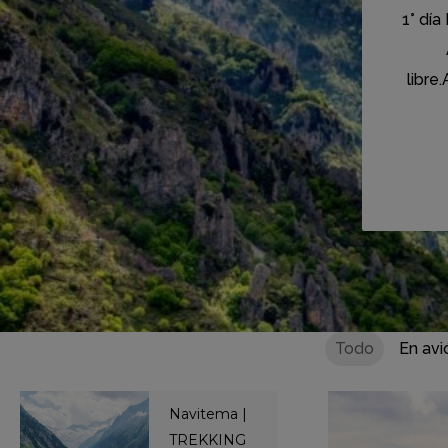
1° día
libre
Todo
En avi
Navitema |
TREKKING