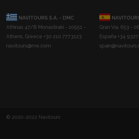
NAVITOURS S.A. - DMC
NAVITOURS
Athinas 47/B Monastiraki - 10551 -
Gran Via, 653 - 0
Athens, Greece +30 210 7773123
España +34 932
navitours@me.com
spain@navitours.
© 2020-2022 Navitours