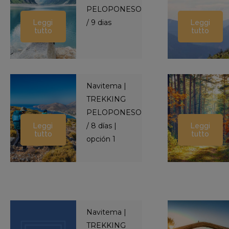
PELOPONESO
/ 9 dias
Leggi
Leggi
tutto
tutto
Navitema |
TREKKING
PELOPONESO
/ 8 días |
Leggi
Leggi
tutto
tutto
opción 1
Navitema |
TREKKING