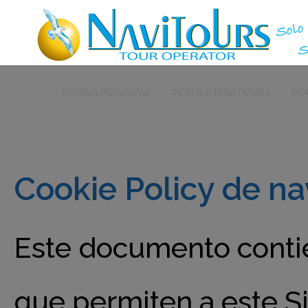
PAGINA PRINCIPAL
PERFILE NAVITOURS
PO
Cookie Policy de na
Este documento contie
que permiten a este Si