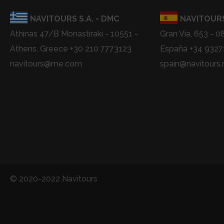
NAVITOURS S.A. - DMC
NAVITOURS
Athinas 47/B Monastiraki - 10551 -
Gran Via, 653 - 0
Athens, Greece +30 210 7773123
España +34 932
navitours@me.com
spain@navitours.
© 2020-2022 Navitours