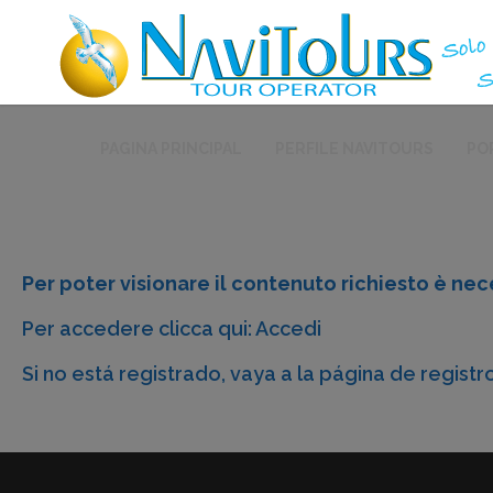
PAGINA PRINCIPAL
PERFILE NAVITOURS
PO
Per poter visionare il contenuto richiesto è nece
Per accedere clicca qui:
Accedi
Si no está registrado, vaya a la
página de registr