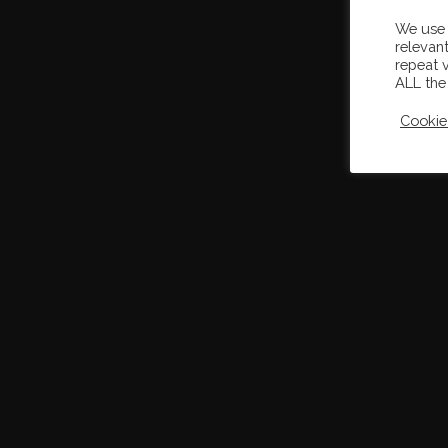
We use 
relevan
repeat v
ALL the
Cookie