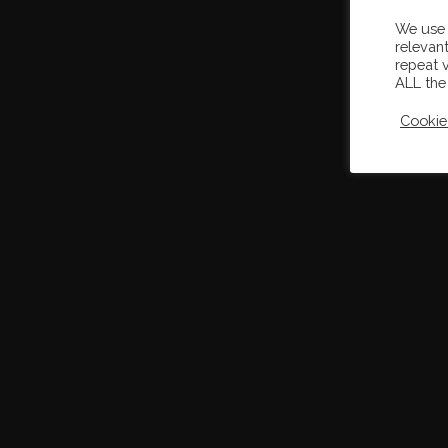
We use 
relevan
repeat v
ALL the
Cookie