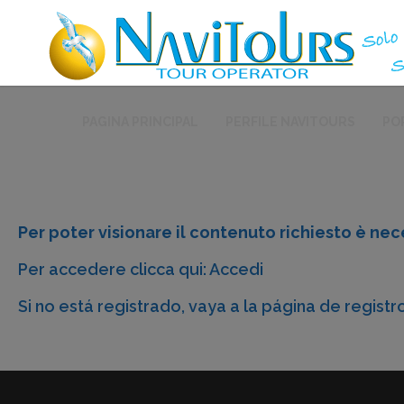
PAGINA PRINCIPAL
PERFILE NAVITOURS
PO
Per poter visionare il contenuto richiesto è nece
Per accedere clicca qui:
Accedi
Si no está registrado, vaya a la
página de registr