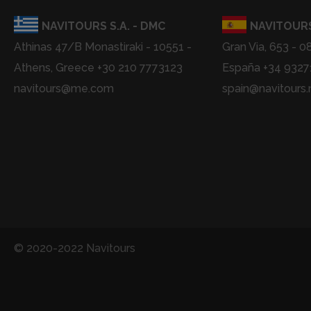
NAVITOURS S.A. - DMC
NAVITOURS
Athinas 47/B Monastiraki - 10551 -
Gran Via, 653 - 0
Athens, Greece +30 210 7773123
España +34 932
navitours@me.com
spain@navitours.
© 2020-2022 Navitours