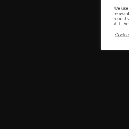
We use 
relevan
repeat v
ALL the
Cookie