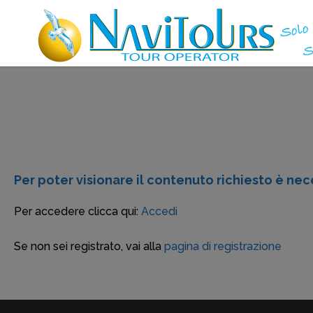
Per poter visionare il contenuto richiesto è nece
Per accedere clicca qui:
Accedi
Se non sei registrato, vai alla
pagina di registrazione