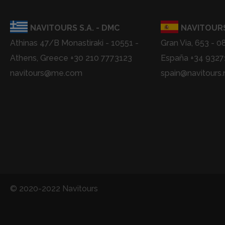
NAVITOURS S.A. - DMC
NAVITOURS
Athinas 47/B Monastiraki - 10551 -
Gran Via, 653 - 0
Athens, Greece +30 210 7773123
España +34 932
navitours@me.com
spain@navitours.
© 2020-2022 Navitours