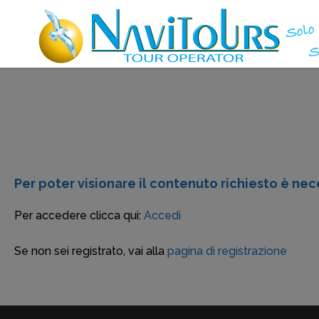
Per poter visionare il contenuto richiesto è nece
Per accedere clicca qui:
Accedi
Se non sei registrato, vai alla
pagina di registrazione