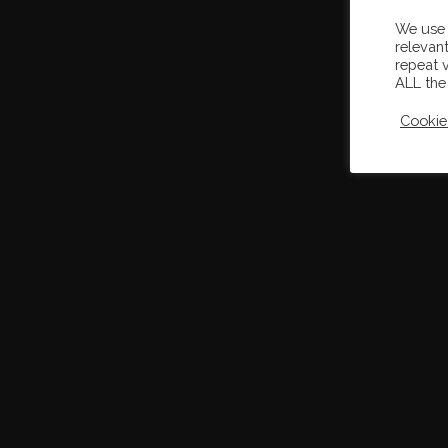
We use 
relevan
repeat v
ALL the
Cookie