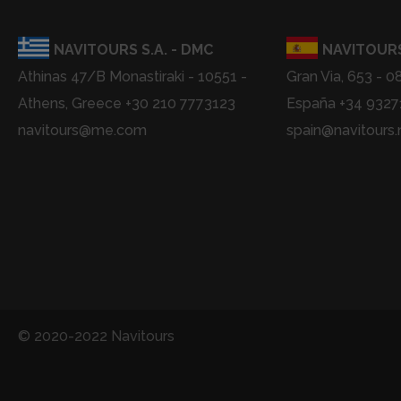
NAVITOURS S.A. - DMC
NAVITOURS
Athinas 47/B Monastiraki - 10551 -
Gran Via, 653 - 0
Athens, Greece +30 210 7773123
España +34 932
navitours@me.com
spain@navitours.
© 2020-2022 Navitours