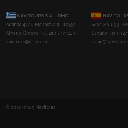
NAVITOURS S.A. - DMC
NAVITOURS
Athinas 47/B Monastiraki - 10551 -
Gran Via, 653 - 0
Athens, Greece +30 210 7773123
España +34 932
navitours@me.com
spain@navitours.
© 2020-2022 Navitours