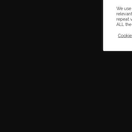
We use 
relevan
repeat v
ALL the
Cookie