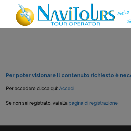
Per poter visionare il contenuto richiesto è nece
Per accedere clicca qui:
Accedi
Se non sei registrato, vai alla
pagina di registrazione